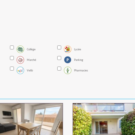
Collège
Lycée
Marché
Parking
Velib
Pharmacies