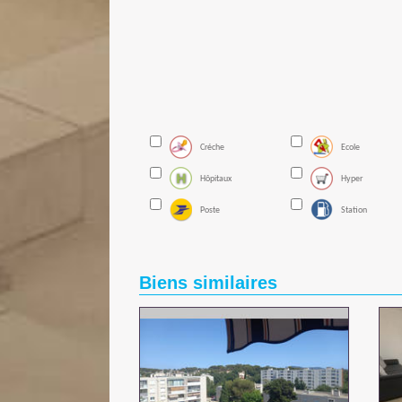
Créche
Ecole
Hôpitaux
Hyper
Poste
Station
Biens similaires