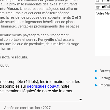
veau, à proximité immédiate des axes structurants,
ainte-Musse
. Une adresse stratégique qui offre
un
namisme urbain et douceur méditerranéenne.
ine
, la résidence propose
des appartements 2 et 3
e actuels. Les logements bénéficient de plans
ns lumineux, véritables prolongements des espaces
 cheminements paysagers et environnement
el confortable et serein.
Ferryville
s'adresse à
ans une logique de proximité, de simplicité d'usage
it humain.
.
 notaire réduits.
56 56
Sauve
Partag
 copropriété (46 lots), les informations sur les
Imprim
 disponibles sur
georisques.gouv.fr
, notre
 'mentions légales' de notre site internet.
Année de construction : 2027