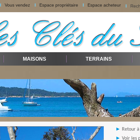
Vous vendez
Espace propriétaire
Espace acheteur
Rech
MAISONS
TERRAINS
Retour à 
Voir les