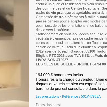
cœur d'un quartier résidentiel en plein renou
des commerces et du
Centre hospitalier S
cadre de vie pratique et agréable
, entre dy
Composée de
trois bâtiments à taille huma
pièces
pensés pour s'adapter aux modes de vi
optimisés, de belles orientations et de balco
de vie vers l'extérieur.
Stationnement en sous-sol, accès sécurisé,
végétalisé viennent parfaire ce cadre résidenti
celles et ceux qui souhaitent habiter Toulon d
et d'art de vivre, au sein d'un quartier à l'espr
2319 avenue Joseph Gasquet 83100 Toulon
Eligible PTZ 2026 avec TVA 5.5% et Frais de
LIVRAISON 4T2027
LES CLES DU SOLEIL - BRUNET 04 94 00 
194 000 € honoraires inclus
Honoraires à la charge du vendeur, Bien en
risques auxquels ce bien est exposé sont
barème de prix est consultable dans la page
Les prestations - Référence :
501V47952A
Exposition ouest