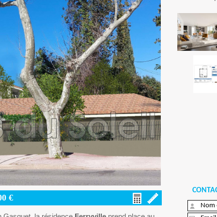
CONTAC
00
€
h Gasquet, la résidence
Ferryville
prend place au