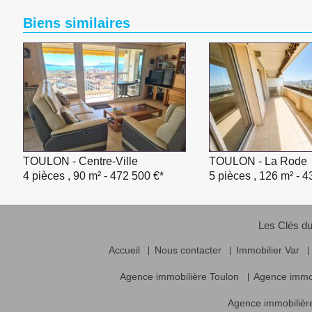
Biens similaires
TOULON - Centre-Ville
TOULON - La Rode
4 pièces , 90 m²
- 472 500 €*
5 pièces , 126 m²
- 4
Les Clés du
Accueil
Nous contacter
Immobilier Var
Agence immobilière Toulon
Agence immo
Agence immobilière