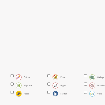
Créche
Ecole
Collège
Hôpitaux
Hyper
Marché
Poste
Station
Velib