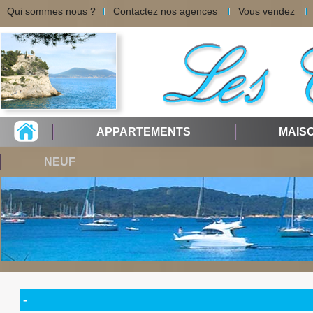
Qui sommes nous ?
Contactez nos agences
Vous vendez
APPARTEMENTS
MAIS
NEUF
-