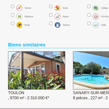
Créche
Ecole
Collège
Hôpitaux
Hyper
Marché
Poste
Station
Velib
Biens similaires
TOULON
SANARY-SUR-MER
, 9700 m²
- 2 310 000 €*
8 pièces , 227 m²
- 2