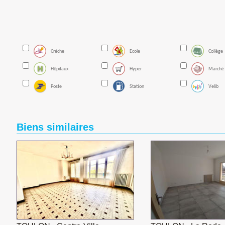
Créche
Ecole
Collège
Hôpitaux
Hyper
Marché
Poste
Station
Velib
Biens similaires