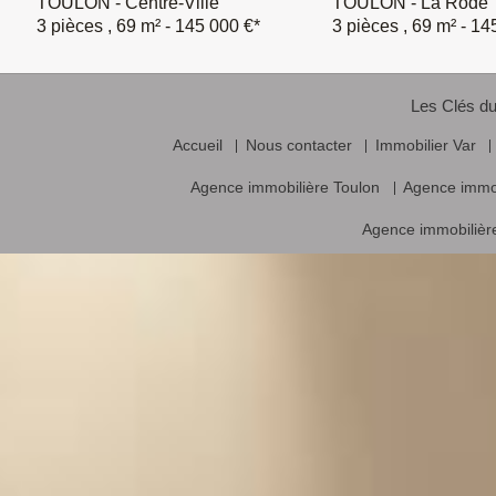
TOULON - Centre-Ville
TOULON - La Rode
3 pièces , 69 m²
- 145 000 €*
3 pièces , 69 m²
- 14
Les Clés du
Accueil
Nous contacter
Immobilier Var
Agence immobilière Toulon
Agence immo
Agence immobilière
Vente frais d’agence inclus, prix nets hors frais notariés, d’enregistrement
Logiciel immobilier de transaction,
réalisa