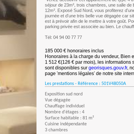
séjour de 23m², trois chambres, une salle de 
12m². Exposé Sud Nord, vous profiterez d'une 
journée et d'une très belle vue dégagée car s
est à prévoir afin de le mettre à votre goût. Po
parking privée est associée au bien. Le chauff
Tél: 04 94 00 77 77
185 000 € honoraires inclus
Honoraires à la charge du vendeur, Bien e
1 512 €(126 € par mois), les informations 
sont disponibles sur
georisques.gouv.fr
, n
page 'mentions légales' de notre site inter
Les prestations - Référence :
501V48050A
Exposition sud nord
Vue dégagée
Chauffage individuel
Nombre d'étages : 4
Surface habitable : 81 m²
Cuisine indépendante
3 chambres