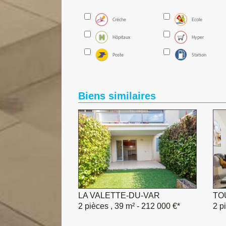
Créche
Ecole
Hôpitaux
Hyper
Poste
Station
Biens similaires
LA VALETTE-DU-VAR
LA VALETTE-DU-VAR
TOU
LA
2 pièces , 39 m²
4 pièces , 81 m²
- 212 000 €*
- 185 000 €*
2 p
3 p