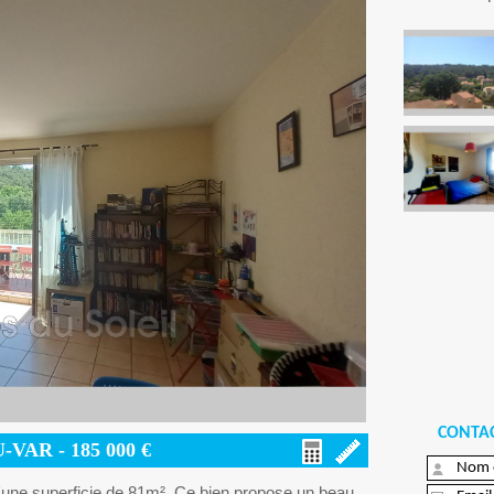
CONTAC
U-VAR -
185 000
€
'une superficie de 81m². Ce bien propose un beau