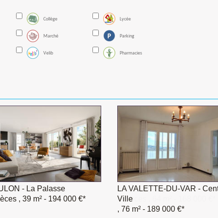
Collège
Lycée
Marché
Parking
Velib
Pharmacies
LON - La Palasse
 VALETTE-DU-VAR
LA VALETTE-DU-VAR - Cent
TOULON - Aguillon
ièces , 39 m²
ièces , 77 m²
- 194 000 €*
- 175 000 €*
Ville
4 pièces , 64 m²
- 168 000 €*
, 76 m²
- 189 000 €*