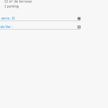
12 m² de terrasse
1 parking
 serre : D
-du-Var :