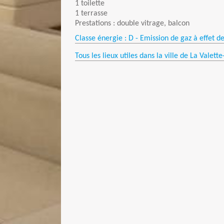
1 toilette
1 terrasse
Prestations : double vitrage, balcon
Classe énergie : D - Emission de gaz à effet de
Tous les lieux utiles dans la ville de La Valette