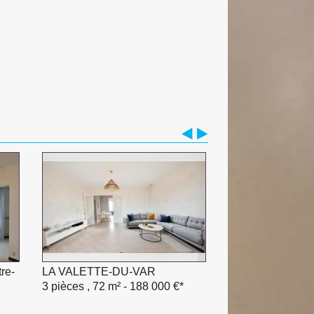
re-
LA VALETTE-DU-VAR
TOULON
3 pièces , 72 m²
2 pièces , 44 m²
- 188 000 €*
- 159 000 €*