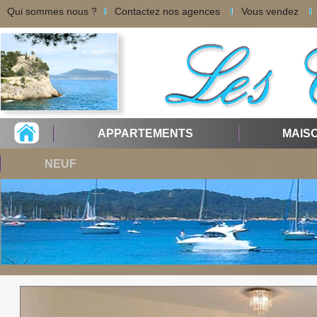
Qui sommes nous ?
Contactez nos agences
Vous vendez
APPARTEMENTS
MAIS
NEUF