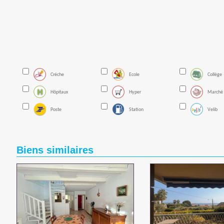
Créche
Ecole
Collège
Hôpitaux
Hyper
Marché
Poste
Station
Velib
Biens similaires