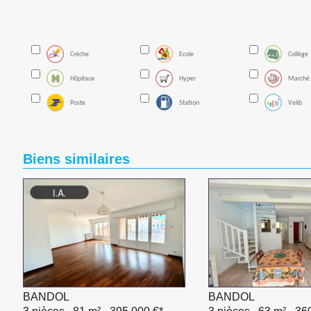
Créche
Ecole
Collège
Hôpitaux
Hyper
Marché
Poste
Station
Velib
Biens similaires
BANDOL
BANDOL