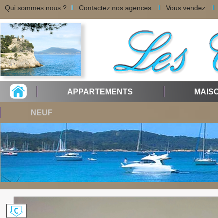
Qui sommes nous ?
Contactez nos agences
Vous vendez
APPARTEMENTS
MAIS
NEUF