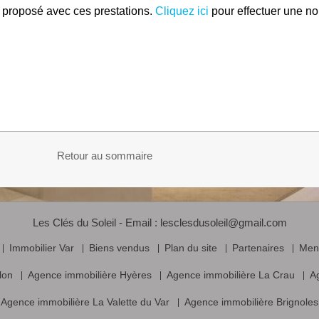
 proposé avec ces prestations.
Cliquez ici
pour effectuer une nou
Retour au sommaire
Les Clés du Soleil - Email :
lesclesdusoleil@gmail.com
Immobilier Var
Biens vendus
Plan du site
Partenaires
Ment
lon
Agence immobilière Hyères
Agence immobilière La Crau
A
Agence immobilière La Valette du Var
Agence immobilière Brignoles