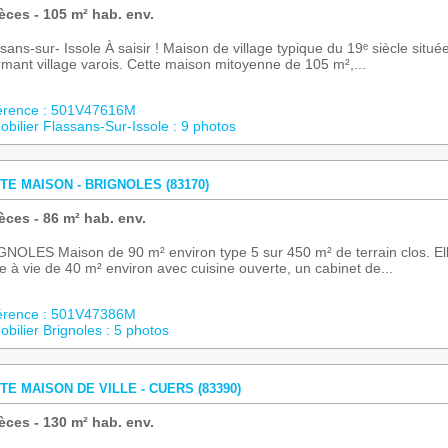
èces - 105 m² hab. env.
sans-sur- Issole À saisir ! Maison de village typique du 19ᵉ siècle situ
mant village varois. Cette maison mitoyenne de 105 m²,...
érence : 501V47616M
bilier Flassans-Sur-Issole : 9 photos
TE MAISON - BRIGNOLES (83170)
èces - 86 m² hab. env.
NOLES Maison de 90 m² environ type 5 sur 450 m² de terrain clos. E
e à vie de 40 m² environ avec cuisine ouverte, un cabinet de...
érence : 501V47386M
bilier Brignoles : 5 photos
TE MAISON DE VILLE - CUERS (83390)
èces - 130 m² hab. env.