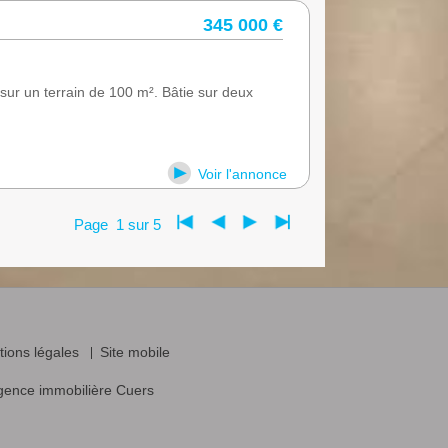
345 000 €
sur un terrain de 100 m². Bâtie sur deux
Voir l'annonce
Page 1 sur 5
ions légales
Site mobile
gence immobilière Cuers