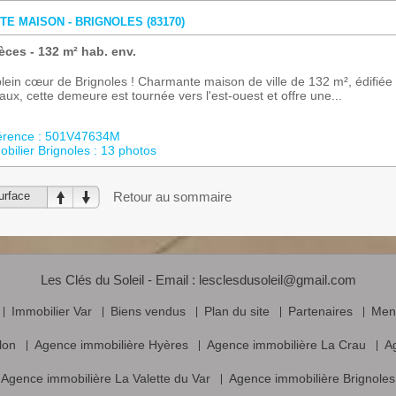
TE MAISON - BRIGNOLES (83170)
èces - 132 m² hab. env.
lein cœur de Brignoles ! Charmante maison de ville de 132 m², édifiée 
aux, cette demeure est tournée vers l'est-ouest et offre une...
érence : 501V47634M
bilier Brignoles : 13 photos
urface
Retour au sommaire
Les Clés du Soleil - Email :
lesclesdusoleil@gmail.com
Immobilier Var
Biens vendus
Plan du site
Partenaires
Ment
lon
Agence immobilière Hyères
Agence immobilière La Crau
A
Agence immobilière La Valette du Var
Agence immobilière Brignoles