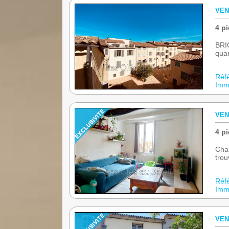
VEN
4 pi
BRIG
quar
Réf
Immo
VEN
4 pi
Char
trou
Réf
Immo
VEN