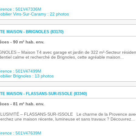
érence : 501V47336M
bilier Vins-Sur-Caramy : 22 photos
TE MAISON - BRIGNOLES (83170)
èces - 90 m² hab. env.
NOLES – Maison T4 avec garage et jardin de 322 m²-Secteur résident
dentiel calme et recherché de Brignoles, cette agréable maison...
érence : 501V47499M
bilier Brignoles : 13 photos
TE MAISON - FLASSANS-SUR-ISSOLE (83340)
èces - 81 m² hab. env.
LUSIVITÉ – FLASSANS-SUR-ISSOLE Le charme de la Provence avec un
erchez une maison récente, lumineuse et sans travaux ? Découvrez...
érence : 501V47639M