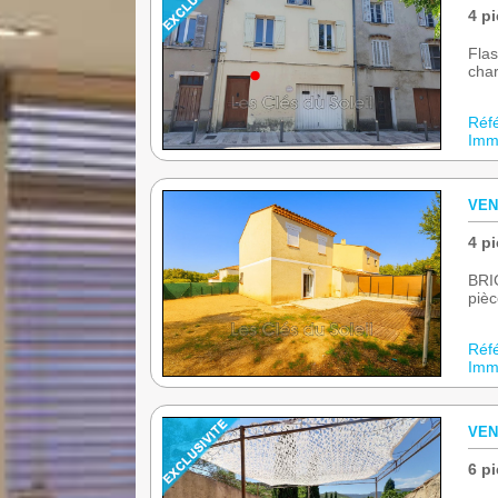
4 pi
Flas
char
Réf
Immo
VEN
4 pi
BRIG
pièc
Réf
Immo
VEN
6 pi