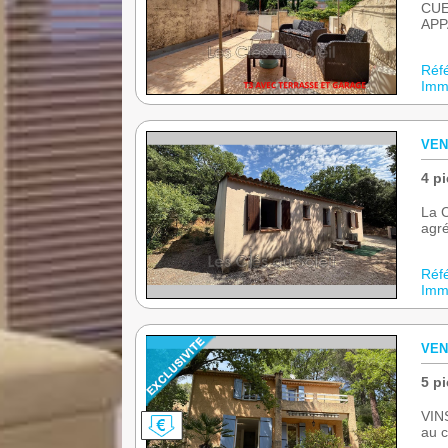
CUE
APP
Réf
Immo
VEN
4 pi
La C
agré
Réf
Immo
VEN
5 pi
VINS
au c