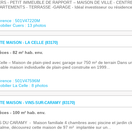
RS - PETIT IMMEUBLE DE RAPPORT – MAISON DE VILLE - CENTRE-
ARTEMENTS - TERRASSE -GARAGE - Idéal investisseur ou résidence p
érence : 501V47220M
bilier Cuers : 13 photos
TE MAISON - LA CELLE (83170)
èces - 82 m² hab. env.
elle – Maison de plain-pied avec garage sur 750 m² de terrain Dans u
able maison individuelle de plain-pied construite en 1999...
érence : 501V47596M
bilier La Celle : 8 photos
TE MAISON - VINS-SUR-CARAMY (83170)
èces - 100 m² hab. env.
 DU CARAMY - Maison familiale 4 chambres avec piscine et jardin clos
alme, découvrez cette maison de 97 m² implantée sur un...