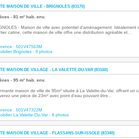
TE MAISON DE VILLE - BRIGNOLES (83170)
èces - 81 m² hab. env.
NOLES - Maison de ville avec potentiel d'aménagement. Idéalement s
tier calme, cette maison de ville offre une distribution agréable et...
érence : 501V47563M
bilier Brignoles : 9 photos
TE MAISON DE VILLAGE - LA VALETTE-DU-VAR (83160)
èces - 95 m² hab. env.
mante maison de ville de 95m² située à La Valette-du-Var, offrant un ca
verez une pièce de 23m² avec point d'eau pouvant être...
érence : 501V47322M
bilier La Valette-Du-Var : 8 photos
TE MAISON DE VILLAGE - FLASSANS-SUR-ISSOLE (83340)