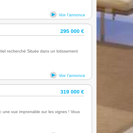
Voir l'annonce
295 000 €
iel recherché Située dans un lotissement
Voir l'annonce
319 000 €
e vue imprenable sur les vignes ! Vous