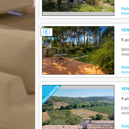
Réf
Immo
VEN
5 pi
BRIG
rési
Réf
Immo
VEN
4 pi
EXC
rech
Réf