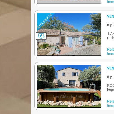
Immo
VEN
8 pi
LA 
rech
Réf
Immo
VEN
5 pi
ROC
impa
Réf
Immo