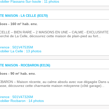
bilier Flassans-Sur-Issole : 11 photos
TE MAISON - LA CELLE (83170)
èces - 160 m² hab. env.
CELLE – BIEN RARE – 2 MAISONS EN UNE – CALME - EXCLUSIVITE Dans
erché de La Celle, découvrez cette maison de plain-pied au fort...
érence : 501V47535M
bilier La Celle : 13 photos
TE MAISON - ROCBARON (83136)
èces - 90 m² hab. env.
BARON – Maison récente, au calme absolu avec vue dégagée Dans un 
sse, découvrez cette charmante maison mitoyenne (côté garage)...
érence : 501V47326M
bilier Rocbaron : 14 photos