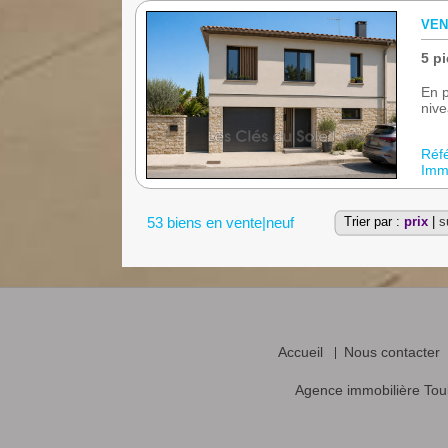
VEN
5 pi
En p
nive
Réf
Immo
53 biens en vente|neuf
Trier par :
prix
|
s
Accueil
Nous contacter
Agence immobilière Tou