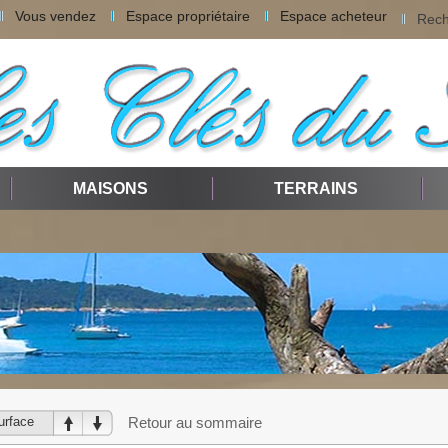
Vous vendez
Espace propriétaire
Espace acheteur
Rech
MAISONS
TERRAINS
urface
Retour au sommaire