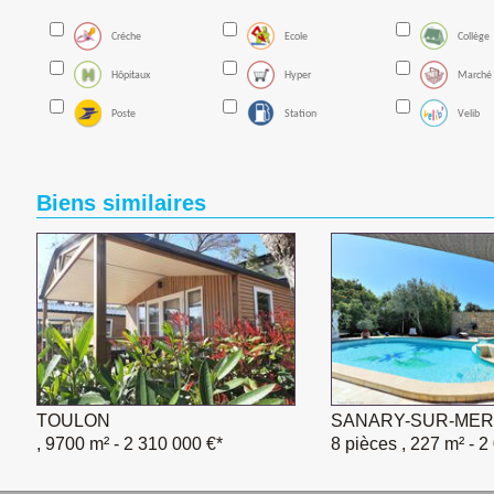
Créche
Ecole
Collège
Hôpitaux
Hyper
Marché
Poste
Station
Velib
Biens similaires
TOULON
SANARY-SUR-MER
, 9700 m²
- 2 310 000 €*
8 pièces , 227 m²
- 2