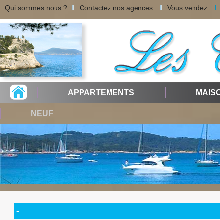
Qui sommes nous ?
Contactez nos agences
Vous vendez
APPARTEMENTS
MAIS
NEUF
-