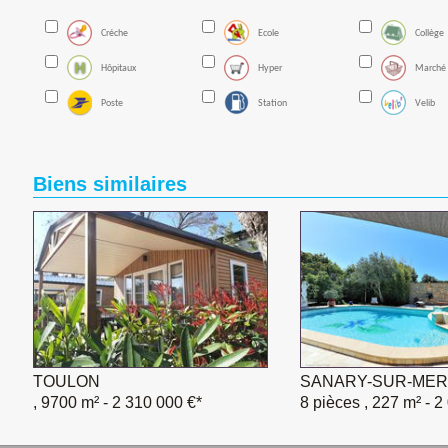
Créche
Ecole
Collège
Hôpitaux
Hyper
Marché
Poste
Station
Velib
Biens similaires
TOULON
SANARY-SUR-MER
, 9700 m²
- 2 310 000 €*
8 pièces , 227 m²
- 2