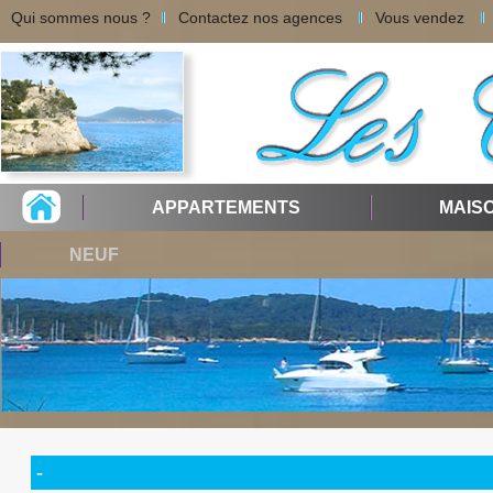
Qui sommes nous ?
Contactez nos agences
Vous vendez
APPARTEMENTS
MAIS
NEUF
-