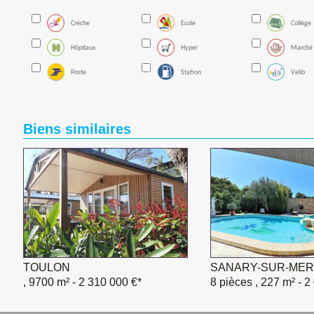
Créche
Ecole
Collège
Hôpitaux
Hyper
Marché
Poste
Station
Velib
Biens similaires
TOULON
SANARY-SUR-MER
, 9700 m²
- 2 310 000 €*
8 pièces , 227 m²
- 2