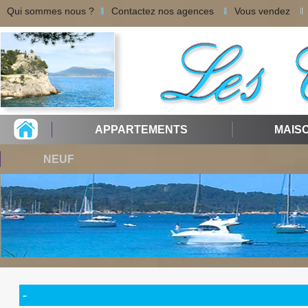
Qui sommes nous ?
Contactez nos agences
Vous vendez
APPARTEMENTS
MAIS
NEUF
-