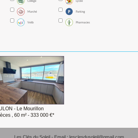
Collège
Lycée
Marché
Parking
Velib
Pharmacies
LON - Le Mourillon
ièces , 60 m²
- 333 000 €*
Les Clés du Soleil - Email :
lesclesdusoleil@gmail.com