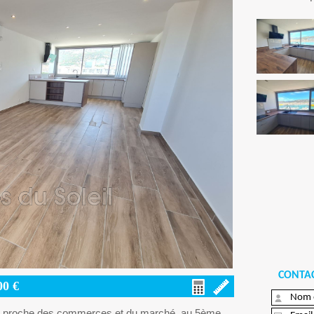
CONTAC
00
€
llon, proche des commerces et du marché, au 5ème