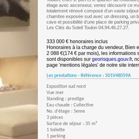
étage avec ascenseur, venez découvrir ce ma
totalement rénové composé d'un vaste séjour 
chambre exposée sud avec un dressing, un bu
cave et possibilité d'une place de parking priv
Les Clés du Soleil Toulon 04.94.46.27.27.
333 000 € honoraires inclus
Honoraires à la charge du vendeur, Bien e
2 088 €(174 € par mois), les informations 
sont disponibles sur
georisques.gouv.fr
, n
page 'mentions légales' de notre site inter
Les prestations - Référence :
501V48059A
Exposition sud nord
Vue mer
Standing : prestige
Eau chaude : Collective
No. d'étage : 5eme
3 pièces
Surface de séjour : 35 m²
1 toilette
1 parking