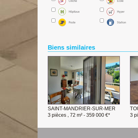
Créche
Ecole
Hôpitaux
Hyper
Poste
Station
Biens similaires
SAINT-MANDRIER-SUR-MER
TOU
3 pièces , 72 m²
- 359 000 €*
3 p