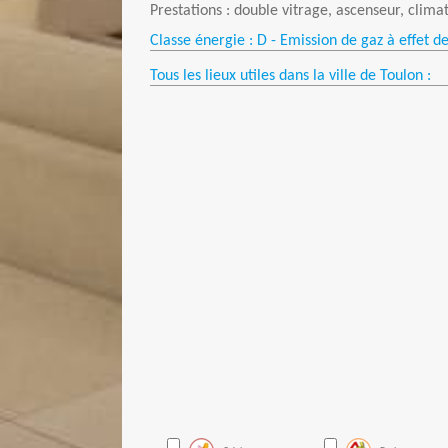
Prestations : double vitrage, ascenseur, climat
Classe énergie : D - Emission de gaz à effet de
Tous les lieux utiles dans la ville de Toulon :