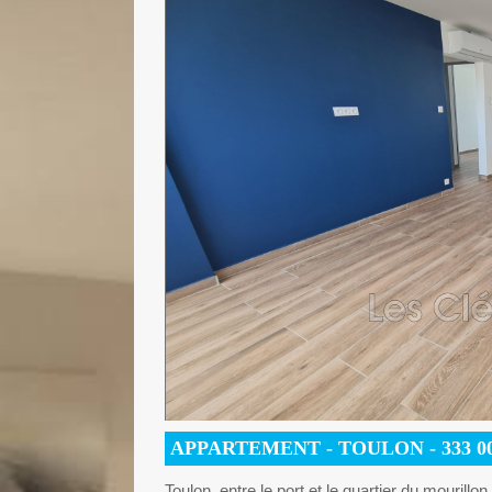
APPARTEMENT
- TOULON -
333 0
Toulon, entre le port et le quartier du mouri