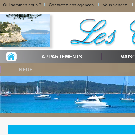
Qui sommes nous ?
Contactez nos agences
Vous vendez
APPARTEMENTS
MAIS
NEUF
-