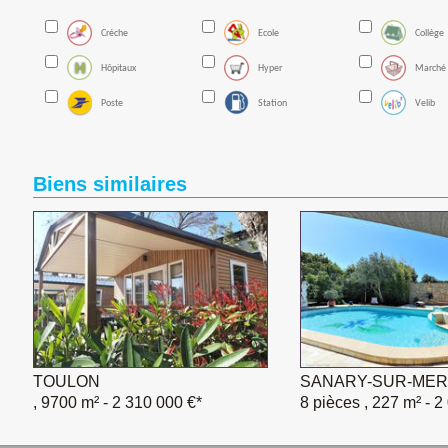
Créche
Ecole
Collège
Hôpitaux
Hyper
Marché
Poste
Station
Velib
Biens similaires
TOULON
SANARY-SUR-MER
, 9700 m²
- 2 310 000 €*
8 pièces , 227 m²
- 2