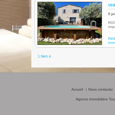
VEN
5 pi
ROC
impa
Réf
Immo
1 bien à
Accueil
Nous contacter
Agence immobilière Tou