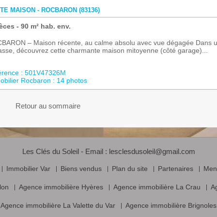
TE MAISON - ROCBARON (83136)
èces - 90 m² hab. env.
BARON – Maison récente, au calme absolu avec vue dégagée Dans un 
sse, découvrez cette charmante maison mitoyenne (côté garage)...
érence : 501V47326M
bilier Rocbaron : 14 photos
Retour au sommaire
Les Clés du Soleil - Email :
lesclesdusoleil@gmail.com
Immobilier Var
Biens vendus
Plan du site
Partenaires
Ment
lon
Agence immobilière Hyères
Agence immobilière La Crau
A
Agence immobilière La Valette du Var
Agence immobilière Brignoles