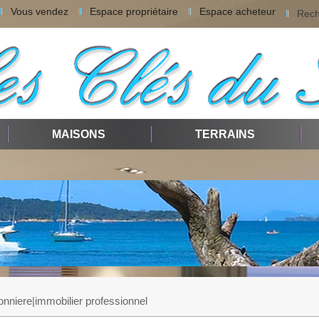
Vous vendez
Espace propriétaire
Espace acheteur
Rech
MAISONS
TERRAINS
sonniere|immobilier professionnel