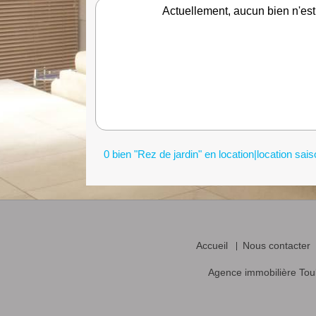
Actuellement, aucun bien n'est
0 bien "Rez de jardin" en location|location sai
Accueil
Nous contacter
Agence immobilière Tou