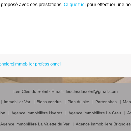
 proposé avec ces prestations.
Cliquez ici
pour effectuer une nou
sonniere|immobilier professionnel
Les Clés du Soleil - Email :
lesclesdusoleil@gmail.com
Immobilier Var
Biens vendus
Plan du site
Partenaires
Ment
lon
Agence immobilière Hyères
Agence immobilière La Crau
A
Agence immobilière La Valette du Var
Agence immobilière Brignoles