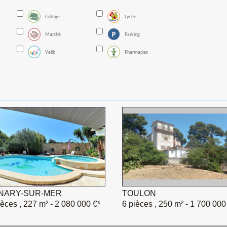
Collège
Lycée
Marché
Parking
Velib
Pharmacies
NARY-SUR-MER
TOULON
ièces , 227 m²
- 2 080 000 €*
6 pièces , 250 m²
- 1 700 000