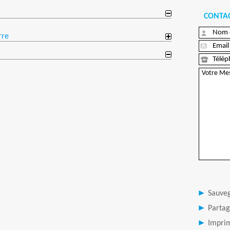
CONTAC
rre
Sauve
Partag
Imprim