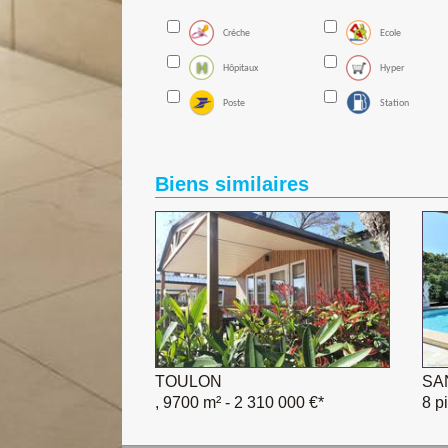
Créche
Ecole
Hôpitaux
Hyper
Poste
Station
Biens similaires
TOULON
SA
, 9700 m²
- 2 310 000 €*
8 p