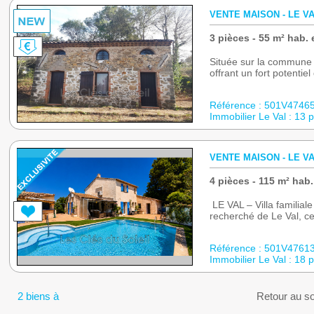
VENTE MAISON - LE VA
3 pièces - 55 m² hab. 
Située sur la commune d
offrant un fort potentie
Référence : 501V4746
Immobilier Le Val : 13 
VENTE MAISON - LE VAL
4 pièces - 115 m² hab.
LE VAL – Villa familial
recherché de Le Val, cet
Référence : 501V4761
Immobilier Le Val : 18 
2 biens à
Retour au s