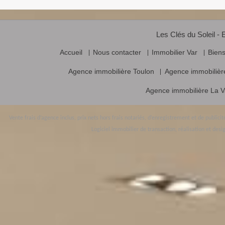
Les Clés du Soleil - 
Accueil
Nous contacter
Immobilier Var
Bien
Agence immobilière Toulon
Agence immobilièr
Agence immobilière La V
Vente frais d’agence inclus, prix nets hors frais notariés, d’enregistrement et de public
Logiciel immobilier de transaction,
réalisation et desig