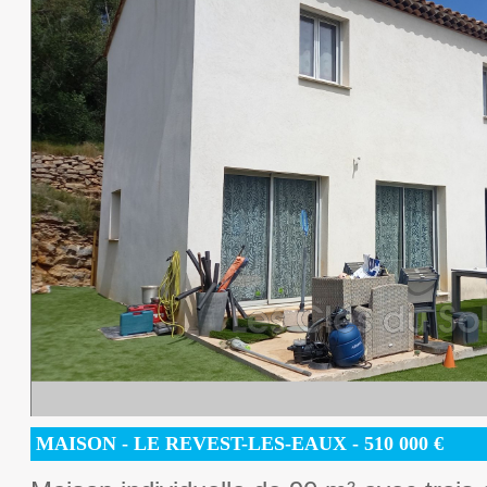
MAISON
- LE REVEST-LES-EAUX -
510 000
€