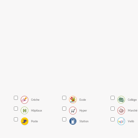
Créche
Ecole
Collège
Hôpitaux
Hyper
Marché
Poste
Station
Velib