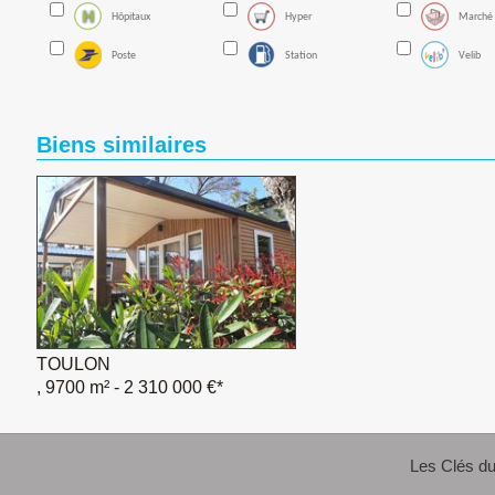
Hôpitaux
Hyper
Marché
Poste
Station
Velib
Biens similaires
TOULON
, 9700 m²
- 2 310 000 €*
Les Clés du