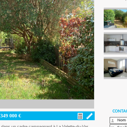
CONTAC
-
349 000
€
 dans un cadre campagnard à La Valette-du-Var,