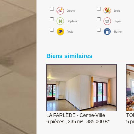
Créche
Ecole
Hôpitaux
Hyper
Poste
Station
Biens similaires
LA FARLÈDE - Centre-Ville
TO
6 pièces , 235 m²
- 385 000 €*
5 p