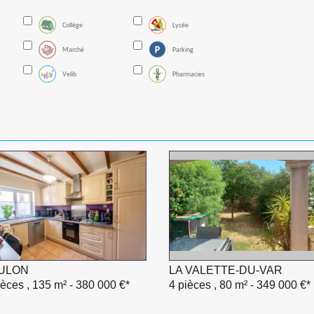
Collège
Lycée
Marché
Parking
Velib
Pharmacies
ULON
LA VALETTE-DU-VAR
ièces , 135 m²
- 380 000 €*
4 pièces , 80 m²
- 349 000 €*