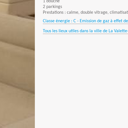
1 douche
2 parkings
Prestations : calme, double vitrage, climatis
Classe énergie : C - Emission de gaz à effet de
Tous les lieux utiles dans la ville de La Valette