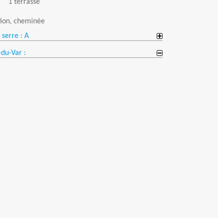
1 terrasse
ation, cheminée
 serre : A
-du-Var :