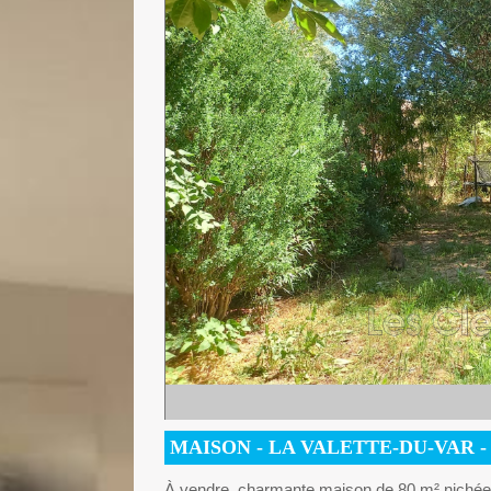
MAISON
- LA VALETTE-DU-VAR 
À vendre, charmante maison de 80 m² nichée