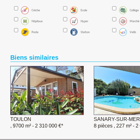
Créche
Ecole
Collège
Hôpitaux
Hyper
Marché
Poste
Station
Velib
Biens similaires
TOULON
SANARY-SUR-MER
, 9700 m²
- 2 310 000 €*
8 pièces , 227 m²
- 2