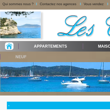
Qui sommes nous ?
Contactez nos agences
Vous vendez
APPARTEMENTS
MAIS
NEUF
-