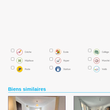
Créche
Ecole
Collège
Hôpitaux
Hyper
Marché
Poste
Station
Velib
Biens similaires