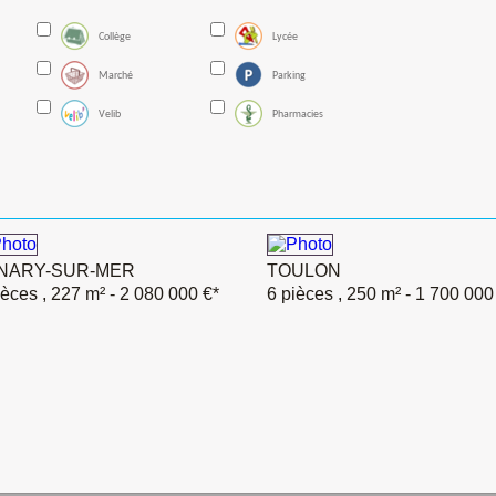
Collège
Lycée
Marché
Parking
Velib
Pharmacies
NARY-SUR-MER
TOULON
ièces , 227 m²
- 2 080 000 €*
6 pièces , 250 m²
- 1 700 000