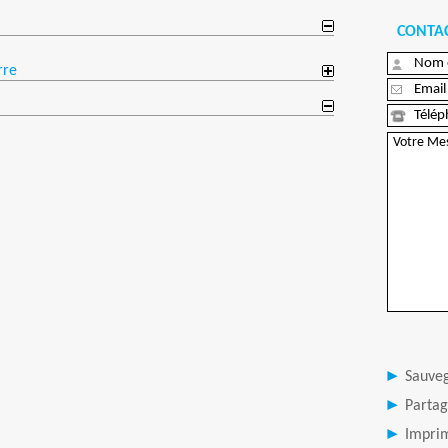
CONTAC
rre
Sauve
Partag
Imprim