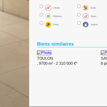
Créche
Ecole
Hôpitaux
Hyper
Poste
Station
Biens similaires
TOULON
SA
, 9700 m²
- 2 310 000 €*
8 p