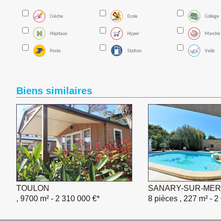
Créche
Ecole
Collège
Hôpitaux
Hyper
Marché
Poste
Station
Velib
Biens similaires
TOULON
SANARY-SUR-MER
, 9700 m²
- 2 310 000 €*
8 pièces , 227 m²
- 2