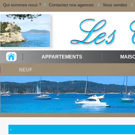
Qui sommes nous ?
Contactez nos agences
Vous vendez
APPARTEMENTS
MAIS
NEUF
-