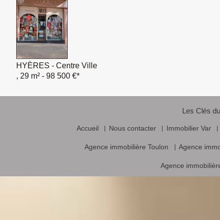
HYÈRES - Centre Ville
, 29 m²
- 98 500 €*
Les Clés du
Accueil
Nous contacter
Immobilier Var
Agence immobilière Toulon
Agence immo
Agence immobilière
Vente frais d’agence inclus, prix nets hors frais notariés, d’enregistrement
Logiciel immobilier de transaction,
réalisa