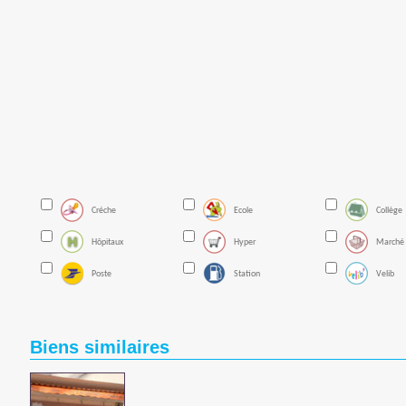
Créche
Ecole
Collège
Hôpitaux
Hyper
Marché
Poste
Station
Velib
Biens similaires