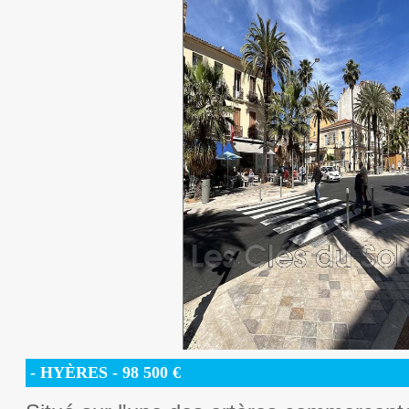
- HYÈRES -
98 500
€