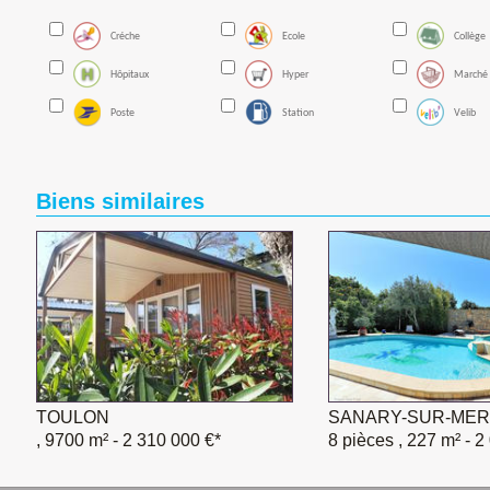
Créche
Ecole
Collège
Hôpitaux
Hyper
Marché
Poste
Station
Velib
Biens similaires
TOULON
SANARY-SUR-MER
, 9700 m²
- 2 310 000 €*
8 pièces , 227 m²
- 2