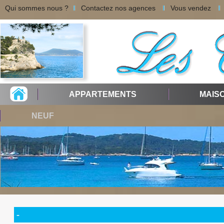
Qui sommes nous ?
Contactez nos agences
Vous vendez
APPARTEMENTS
MAIS
NEUF
-