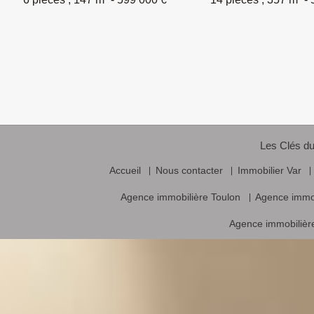
Les Clés du
Accueil
Nous contacter
Immobilier Var
Agence immobilière Toulon
Agence immo
Agence immobilière
Vente frais d’agence inclus, prix nets hors frais notariés, d’enregistrement
Logiciel immobilier de transaction,
réalisa