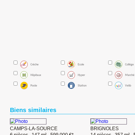
Créche
Ecole
Collège
Hôpitaux
Hyper
Marché
Poste
Station
Velib
Biens similaires
CAMPS-LA-SOURCE
BRIGNOLES
6 pièces , 147 m²
- 599 000 €*
14 pièces , 357 m²
-