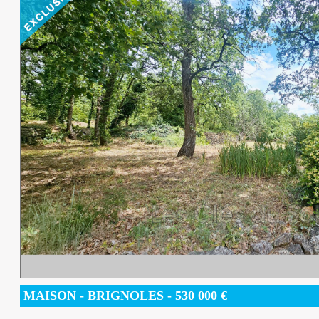
MAISON
- BRIGNOLES -
530 000
€