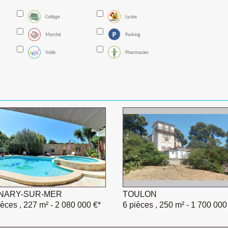
Collège
Lycée
Marché
Parking
Velib
Pharmacies
NARY-SUR-MER
TOULON
ièces , 227 m²
- 2 080 000 €*
6 pièces , 250 m²
- 1 700 000