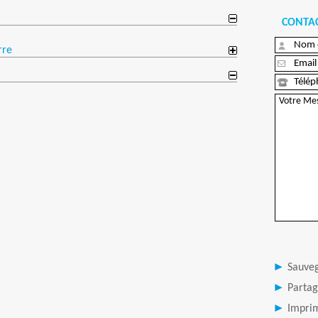
CONTAC
rre
Sauve
Partag
Imprim