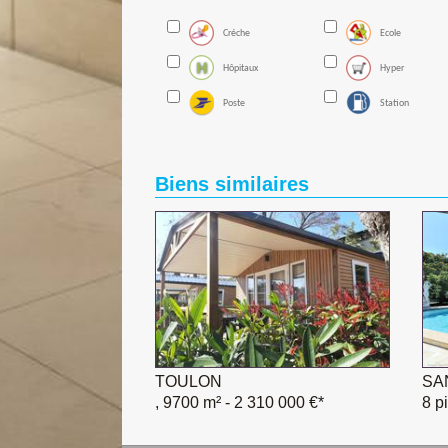
Créche
Ecole
Hôpitaux
Hyper
Poste
Station
Biens similaires
TOULON
SA
, 9700 m²
- 2 310 000 €*
8 p