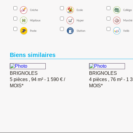
Créche
Ecole
Collège
Hôpitaux
Hyper
Marché
Poste
Station
Velib
Biens similaires
BRIGNOLES
BRIGNOLES
5 pièces , 94 m²
- 1 590 € /
4 pièces , 76 m²
- 1 3
MOIS*
MOIS*