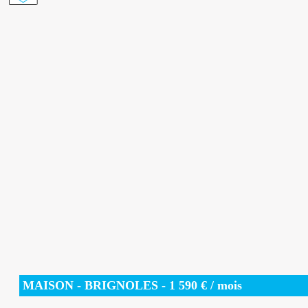
MAISON
- BRIGNOLES -
1 590
€ / mois