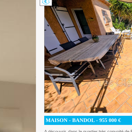
MAISON
- BANDOL -
955 000
€
A découvrir, dans le quartier très convoité de