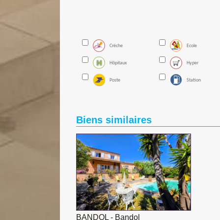
Créche
Ecole
Hôpitaux
Hyper
Poste
Station
Biens similaires
BANDOL - Bandol