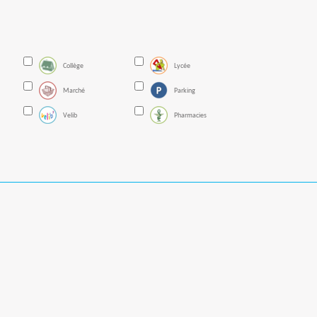
Collège
Lycée
Marché
Parking
Velib
Pharmacies