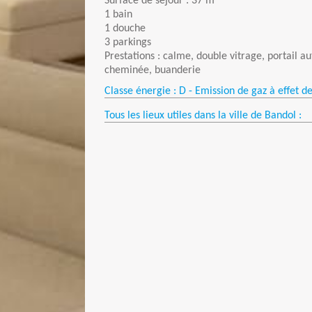
Surface de séjour : 37 m²
1 bain
1 douche
3 parkings
Prestations : calme, double vitrage, portail a
cheminée, buanderie
Classe énergie : D - Emission de gaz à effet de
Tous les lieux utiles dans la ville de Bandol :