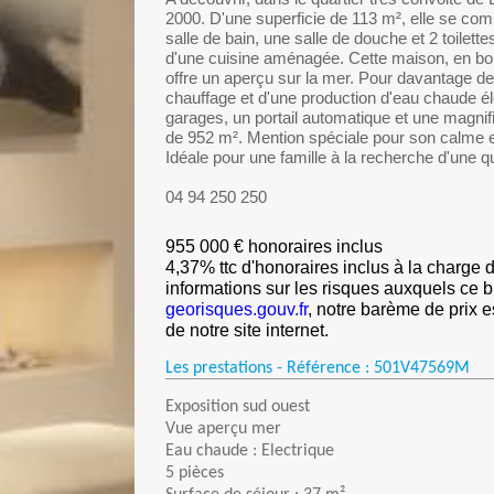
2000. D'une superficie de 113 m², elle se co
salle de bain, une salle de douche et 2 toilett
d'une cuisine aménagée. Cette maison, en bon 
offre un aperçu sur la mer. Pour davantage de 
chauffage et d'une production d'eau chaude éle
garages, un portail automatique et une magnifi
de 952 m². Mention spéciale pour son calme e
Idéale pour une famille à la recherche d'une qu
04 94 250 250
955 000 € honoraires inclus
4,37% ttc d'honoraires inclus à la charge 
informations sur les risques auxquels ce b
georisques.gouv.fr
, notre barème de prix e
de notre site internet.
Les prestations - Référence :
501V47569M
Exposition sud ouest
Vue aperçu mer
Eau chaude : Electrique
5 pièces