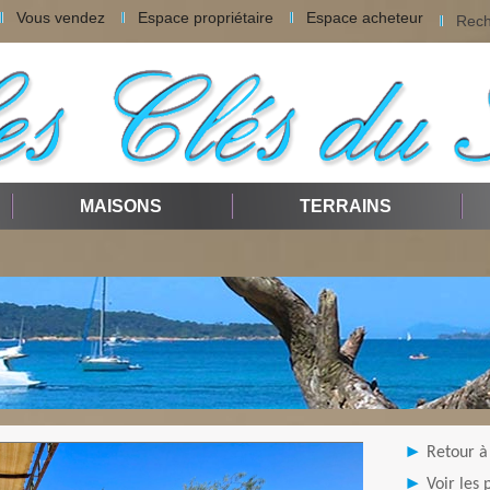
Vous vendez
Espace propriétaire
Espace acheteur
Rech
MAISONS
TERRAINS
Retour à 
Voir les